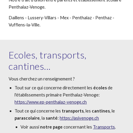
Penthalaz-Venoge.
Daillens - Lussery-Villars - Mex -
Penthalaz -
Penthaz -
Vufflens-la-Ville.
Ecoles, transports,
cantines
...
Vous cherchez un renseignement ?
Tout sur ce qui concerne directement les
écoles
de
l'établissements primaire Penthalaz-Venoge:
https://www.ep-penthalaz-venoge.ch
Tout ce qui concerne les
transports
, les
cantines
, le
parascolaire
, la
santé
:
https://asivenoge.ch
Voir aussi
notre page
concernant les
Transports
.